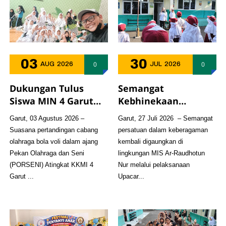
03
30
0
0
AUG
2026
JUL
2026
Dukungan Tulus
Semangat
Siswa MIN 4 Garut
Kebhinekaan
Warnai Semangat
Menggema dalam
Garut, 03 Agustus 2026 –
Garut, 27 Juli 2026 – Semangat
PORSENI, Bukti
Upacara Bendera di
Suasana pertandingan cabang
persatuan dalam keberagaman
Madrasah Negeri
MIS Ar-Raudhotun
olahraga bola voli dalam ajang
kembali digaungkan di
dan Swasta Bersatu
Nur
Pekan Olahraga dan Seni
lingkungan MIS Ar-Raudhotun
dalam Sportivitas
(PORSENI) Atingkat KKMI 4
Nur melalui pelaksanaan
Garut ...
Upacar...