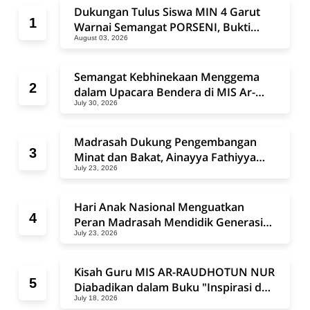
Dukungan Tulus Siswa MIN 4 Garut
Warnai Semangat PORSENI, Bukti
August 03, 2026
Madrasah Negeri dan Swasta Bersatu
dalam Sportivitas
Semangat Kebhinekaan Menggema
dalam Upacara Bendera di MIS Ar-
July 30, 2026
Raudhotun Nur
Madrasah Dukung Pengembangan
Minat dan Bakat, Ainayya Fathiyya
July 23, 2026
Ramadhani Ikuti Festival Penyanyi
Anak Se-Kabupaten Garut 2026
Hari Anak Nasional Menguatkan
Peran Madrasah Mendidik Generasi
July 23, 2026
Bangsa
Kisah Guru MIS AR-RAUDHOTUN NUR
Diabadikan dalam Buku "Inspirasi dari
July 18, 2026
Pelosok Negeri", Bukti Semangat