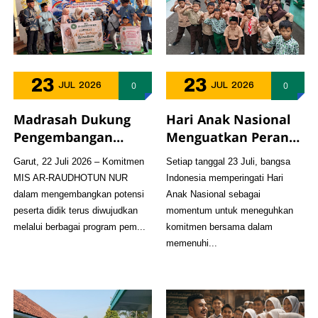
23
23
0
0
JUL
2026
JUL
2026
Madrasah Dukung
Hari Anak Nasional
Pengembangan
Menguatkan Peran
Minat dan Bakat,
Madrasah Mendidik
Garut, 22 Juli 2026 – Komitmen
Setiap tanggal 23 Juli, bangsa
Ainayya Fathiyya
Generasi Bangsa
MIS AR-RAUDHOTUN NUR
Indonesia memperingati Hari
Ramadhani Ikuti
dalam mengembangkan potensi
Anak Nasional sebagai
Festival Penyanyi
peserta didik terus diwujudkan
momentum untuk meneguhkan
Anak Se-Kabupaten
melalui berbagai program pem...
komitmen bersama dalam
Garut 2026
memenuhi...