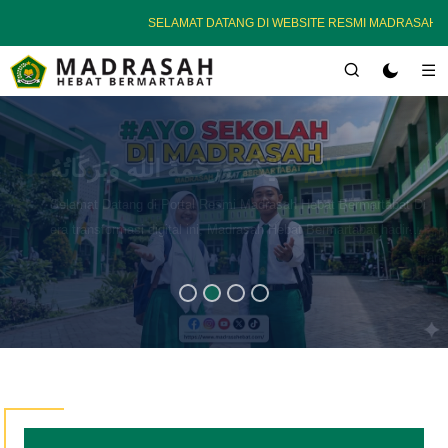
SELAMAT DATANG DI WEBSITE RESMI MADRASAH HEBAT B
Investasi
Akhirat Melalui
Pendidikan
Memilih Madrasah Hebat Bermartabat adalah langkah cerdas
orang tua untuk memberikan warisan terbaik berupa pendidikan
berkualitas yang tidak hanya menjamin kecerdasan intelektual,
tetapi juga membekali anak dengan keteguhan iman dan
ketakwaan.