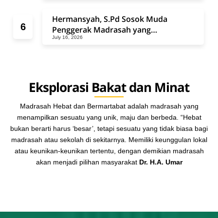
Belajar yang Tak Pernah Padam
Hermansyah, S.Pd Sosok Muda
Penggerak Madrasah yang
July 16, 2026
Mengabdikan Diri untuk Perubahan
Pendidikan dan Masyarakat
Eksplorasi Bakat dan Minat
Madrasah Hebat dan Bermartabat adalah madrasah yang
menampilkan sesuatu yang unik, maju dan berbeda. “Hebat
bukan berarti harus ‘besar’, tetapi sesuatu yang tidak biasa bagi
madrasah atau sekolah di sekitarnya. Memiliki keunggulan lokal
atau keunikan-keunikan tertentu, dengan demikian madrasah
akan menjadi pilihan masyarakat
Dr. H.A. Umar