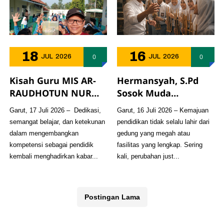
18
16
0
0
JUL
2026
JUL
2026
Kisah Guru MIS AR-
Hermansyah, S.Pd
RAUDHOTUN NUR
Sosok Muda
Diabadikan dalam
Penggerak Madrasah
Garut, 17 Juli 2026 – Dedikasi,
Garut, 16 Juli 2026 – Kemajuan
Buku "Inspirasi dari
yang Mengabdikan
semangat belajar, dan ketekunan
pendidikan tidak selalu lahir dari
Pelosok Negeri",
Diri untuk
dalam mengembangkan
gedung yang megah atau
Bukti Semangat
Perubahan
kompetensi sebagai pendidik
fasilitas yang lengkap. Sering
Belajar yang Tak
Pendidikan dan
kembali menghadirkan kabar...
kali, perubahan just...
Pernah Padam
Masyarakat
Postingan Lama