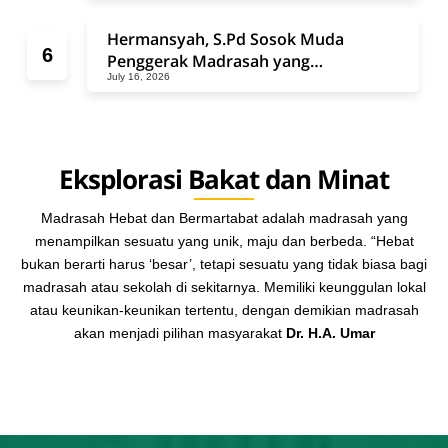
Belajar yang Tak Pernah Padam
Hermansyah, S.Pd Sosok Muda
Penggerak Madrasah yang
July 16, 2026
Mengabdikan Diri untuk Perubahan
Pendidikan dan Masyarakat
Eksplorasi Bakat dan Minat
Madrasah Hebat dan Bermartabat adalah madrasah yang
menampilkan sesuatu yang unik, maju dan berbeda. “Hebat
bukan berarti harus ‘besar’, tetapi sesuatu yang tidak biasa bagi
madrasah atau sekolah di sekitarnya. Memiliki keunggulan lokal
atau keunikan-keunikan tertentu, dengan demikian madrasah
akan menjadi pilihan masyarakat
Dr. H.A. Umar