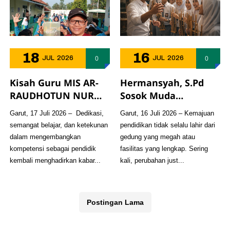
18
16
0
0
JUL
2026
JUL
2026
Kisah Guru MIS AR-
Hermansyah, S.Pd
RAUDHOTUN NUR
Sosok Muda
Diabadikan dalam
Penggerak Madrasah
Garut, 17 Juli 2026 – Dedikasi,
Garut, 16 Juli 2026 – Kemajuan
Buku "Inspirasi dari
yang Mengabdikan
semangat belajar, dan ketekunan
pendidikan tidak selalu lahir dari
Pelosok Negeri",
Diri untuk
dalam mengembangkan
gedung yang megah atau
Bukti Semangat
Perubahan
kompetensi sebagai pendidik
fasilitas yang lengkap. Sering
Belajar yang Tak
Pendidikan dan
kembali menghadirkan kabar...
kali, perubahan just...
Pernah Padam
Masyarakat
Postingan Lama