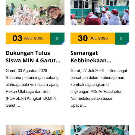
03
30
0
0
AUG
2026
JUL
2026
Dukungan Tulus
Semangat
Siswa MIN 4 Garut
Kebhinekaan
Warnai Semangat
Menggema dalam
Garut, 03 Agustus 2026 –
Garut, 27 Juli 2026 – Semangat
PORSENI, Bukti
Upacara Bendera di
Suasana pertandingan cabang
persatuan dalam keberagaman
Madrasah Negeri
MIS Ar-Raudhotun
olahraga bola voli dalam ajang
kembali digaungkan di
dan Swasta Bersatu
Nur
Pekan Olahraga dan Seni
lingkungan MIS Ar-Raudhotun
dalam Sportivitas
(PORSENI) Atingkat KKMI 4
Nur melalui pelaksanaan
Garut ...
Upacar...