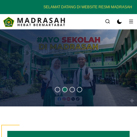
SELAMAT DATANG DI WEBSITE RESMI MADRASAH HEBAT BE
Investasi
Akhirat Melalui
Pendidikan
Memilih Madrasah Hebat Bermartabat adalah langkah cerdas
orang tua untuk memberikan warisan terbaik berupa pendidikan
berkualitas yang tidak hanya menjamin kecerdasan intelektual,
tetapi juga membekali anak dengan keteguhan iman dan
ketakwaan.