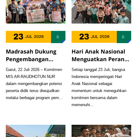
23
23
0
0
JUL
2026
JUL
2026
Madrasah Dukung
Hari Anak Nasional
Pengembangan
Menguatkan Peran
Minat dan Bakat,
Madrasah Mendidik
Garut, 22 Juli 2026 – Komitmen
Setiap tanggal 23 Juli, bangsa
Ainayya Fathiyya
Generasi Bangsa
MIS AR-RAUDHOTUN NUR
Indonesia memperingati Hari
Ramadhani Ikuti
dalam mengembangkan potensi
Anak Nasional sebagai
Festival Penyanyi
peserta didik terus diwujudkan
momentum untuk meneguhkan
Anak Se-Kabupaten
melalui berbagai program pem...
komitmen bersama dalam
Garut 2026
memenuhi...